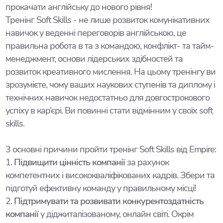
прокачати англійську до нового рівня!
Тренінг Soft Skills - не лише розвиток комунікативних
навичок у веденні переговорів англійською, це
правильна робота в та з командою, конфлікт- та тайм-
менеджмент, основи лідерських здібностей та
розвиток креативного мислення. На цьому тренінгу ви
зрозумієте, чому ваших наукових ступенів та диплому і
технічних навичок недостатньо для довгострокового
успіху в кар’єрі. Ви повинні стати відмінним у своїх soft
skills.
3 основні причини пройти тренінг Soft Skills від Empire:
1.
Підвищити цінність компанії
за рахунок
компетентних і висококваліфікованих кадрів. Збери та
підготуй ефективну команду у правильному місці!
2.
Підтримувати та розвивати конкурентоздатність
компанії
у діджиталізованому, онлайн світі. Окрім