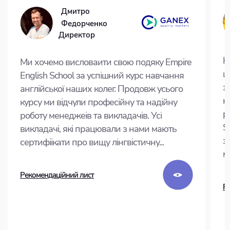
Дмитро 
Федорченко
Директор
К
Ми хочемо висловаити свою подяку Empire
ш
English School за успішний курс навчання
з
англійської наших колег. Продовж усього
к
курсу ми відчули професійну та надійну
р
роботу менеджеів та викладачів. Усі
S
викладачі, які працювали з нами мають
з
сертифіікати про вищу лінгвістичну...
м
Рекомендаційний лист
Р