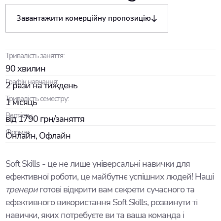
Завантажити комерційну пропозицію
Тривалість заняття:
90 хвилин
Графік навчання:
2 рази на тиждень
Тривалість семестру:
1 місяць
Вартість:
від 1790 грн/заняття
Формат:
Онлайн, Офлайн
Soft Skills - це не лише універсальні навички для
ефективної роботи, це майбутнє успішних людей! Наші
тренери
готові відкрити вам секрети сучасного та
ефективного використання Soft Skills, розвинути ті
навички, яких потребуєте ви та ваша команда і