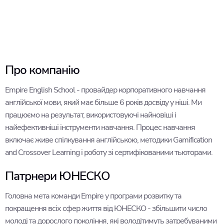
Про компанію
Empire English School - провайдер корпоративного навчання
англійської мови, який має більше 6 років досвіду у ніші. Ми
працюємо на результат, використовуючі найновіші і
найефективніші інструменти навчання. Процес навчання
включає живе спілкування англійською, методики Gamification
and Crossover Learning і роботу зі сертифікованими тьюторами.
Патрнери ЮНЕСКО
Головна мета команди Empire у програми розвитку та
покращення всіх сфер життя від ЮНЕСКО - збільшити число
молоді та дорослого покоління, які володітимуть затребуваними