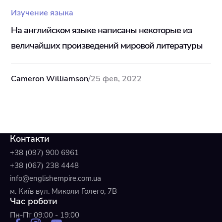
Изучение языка
На английском языке написаны некоторые из
величайших произведений мировой литературы
Cameron Williamson
/
25 фев, 2022
Контакти
+38 (097) 900 6961
+38 (067) 238 4448
info@englishempire.com.ua
м. Київ вул. Миколи Голего, 7В
Час роботи
Пн-Пт 09:00 - 19:00