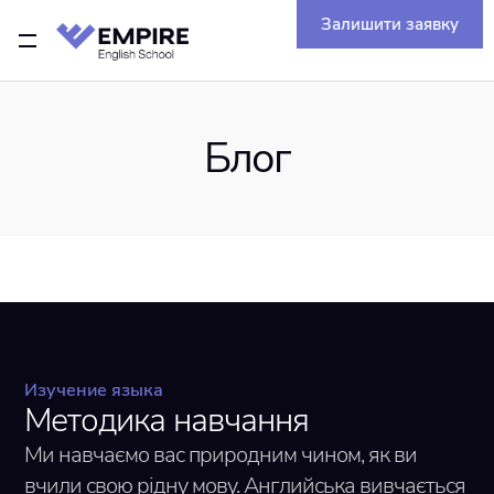
Залишити заявку
Блог
Изучение языка
Методика навчання
Ми навчаємо вас природним чином, як ви
вчили свою рідну мову. Английська вивчається